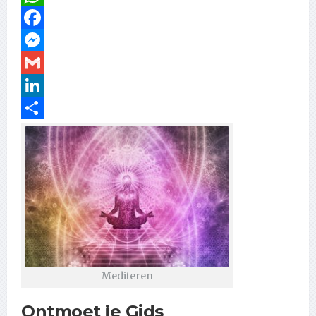
WhatsApp
Facebook
Messenger
Gmail
LinkedIn
Delen
Mediteren
Ontmoet je Gids