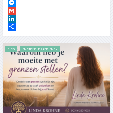
Facebook
Messenger
Gmail
LinkedIn
Delen
BLOG
EMOTIONELE PROBLEMEN