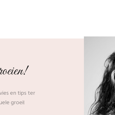
oeien!
ies en tips ter
uele groei!