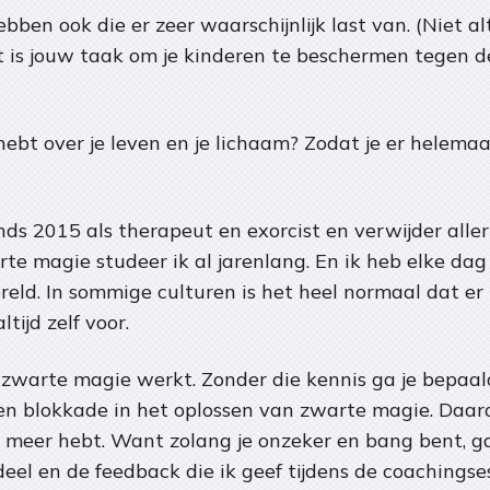
hebben ook die er zeer waarschijnlijk last van. (Niet 
 het is jouw taak om je kinderen te beschermen tegen
 hebt over je leven en je lichaam? Zodat je er helemaa
inds 2015 als therapeut en exorcist en verwijder aller
te magie studeer ik al jarenlang. En ik heb elke dag
eld. In sommige culturen is het heel normaal dat e
ltijd zelf voor.
e zwarte magie werkt. Zonder die kennis ga je bepaa
een blokkade in het oplossen van zwarte magie. Daaro
 meer hebt. Want zolang je onzeker en bang bent, ga 
deel en de feedback die ik geef tijdens de coachingse