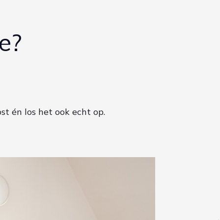
e?
t én los het ook echt op.