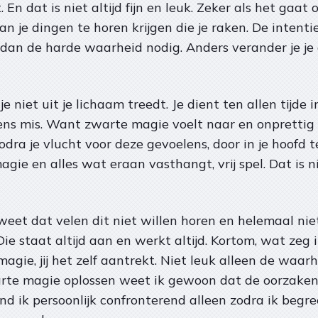
 En dat is niet altijd fijn en leuk. Zeker als het gaa
 je dingen te horen krijgen die je raken. De intentie 
 dan de harde waarheid nodig. Anders verander je je
e niet uit je lichaam treedt. Je dient ten allen tijde i
ens mis. Want zwarte magie voelt naar en onprettig 
dra je vlucht voor deze gevoelens, door in je hoofd te
agie en alles wat eraan vasthangt, vrij spel. Dat is 
 weet dat velen dit niet willen horen en helemaal ni
staat altijd aan en werkt altijd. Kortom, wat zeg ik d
magie, jij het zelf aantrekt. Niet leuk alleen de waar
zwarte magie oplossen weet ik gewoon dat de oorzak
ond ik persoonlijk confronterend alleen zodra ik begr