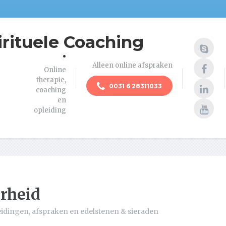
irituele Coaching
.
Alleen online afspraken
Online
therapie,
0031 6 28311033
coaching
en
opleiding
erheid
eidingen, afspraken en edelstenen & sieraden