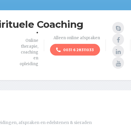
irituele Coaching
.
Alleen online afspraken
Online
therapie,
0031 6 28311033
coaching
en
opleiding
eidingen, afspraken en edelstenen & sieraden