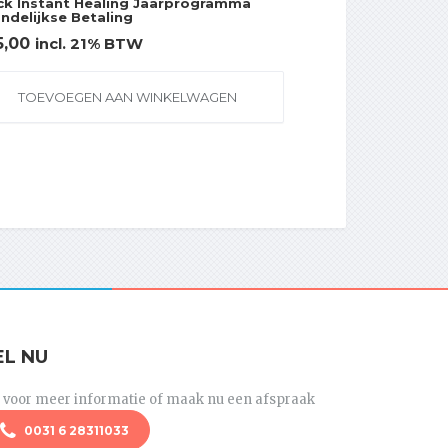
ck Instant Healing Jaarprogramma
ndelijkse Betaling
5,00
incl. 21% BTW
TOEVOEGEN AAN WINKELWAGEN
EL NU
l voor meer informatie of maak nu een afspraak
0031 6 28311033