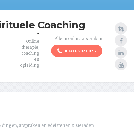
irituele Coaching
.
Alleen online afspraken
Online
therapie,
0031 6 28311033
coaching
en
opleiding
eidingen, afspraken en edelstenen & sieraden