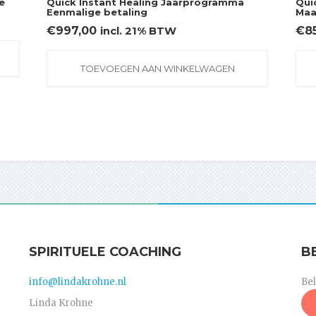
e
Quick Instant Healing Jaarprogramma
Qui
Eenmalige betaling
Maa
€
997,00
€
8
incl. 21% BTW
TOEVOEGEN AAN WINKELWAGEN
SPIRITUELE COACHING
B
info@lindakrohne.nl
Be
Linda Krohne