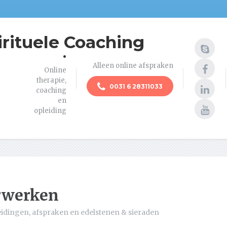
irituele Coaching
.
Alleen online afspraken
Online
therapie,
0031 6 28311033
coaching
en
opleiding
rwerken
eidingen, afspraken en edelstenen & sieraden