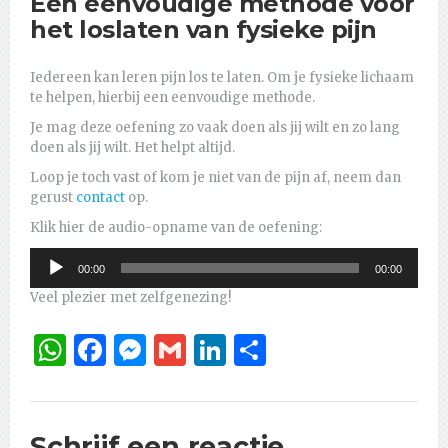
Een eenvoudige methode voor
het loslaten van fysieke pijn
Iedereen kan leren pijn los te laten. Om je fysieke lichaam
te helpen, hierbij een eenvoudige methode.
Je mag deze oefening zo vaak doen als jij wilt en zo lang
doen als jij wilt. Het helpt altijd.
Loop je toch vast of kom je niet van de pijn af, neem dan
gerust
contact
op.
Klik hier de audio-opname van de oefening:
Audiospeler
00:00
00:00
Veel plezier met zelfgenezing!
WhatsApp
Facebook
Messenger
Gmail
LinkedIn
Delen
Schrijf een reactie.