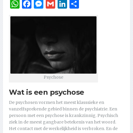
WhatsApp
Facebook
Messenger
Gmail
LinkedIn
Delen
Psychose
Wat is een psychose
De psychosen vormen het meest klasssieke en
vanzelfsprekende gebied binnen de psychiatrie. Een
persoon met een psychose is krankzinnig. Psychisch
ziek in de meest gangbare betekenis van het woord.
Het contact met de werkelijkheid is verbroken. En de