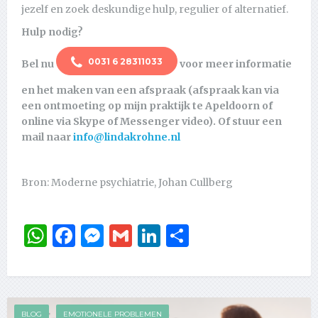
jezelf en zoek deskundige hulp, regulier of alternatief.
Hulp nodig?
0031 6 28311033
Bel nu
voor meer informatie
en het maken van een afspraak (afspraak kan via
een ontmoeting op mijn praktijk te Apeldoorn of
online via Skype of Messenger video). Of stuur een
mail naar
info@lindakrohne.nl
Bron: Moderne psychiatrie, Johan Cullberg
WhatsApp
Facebook
Messenger
Gmail
LinkedIn
Delen
BLOG
EMOTIONELE PROBLEMEN