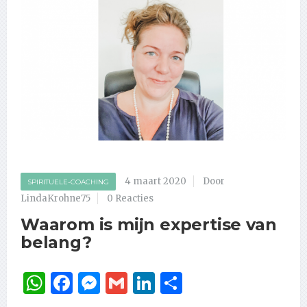
4 maart 2020
Door
SPIRITUELE-COACHING
LindaKrohne75
0 Reacties
Waarom is mijn expertise van
belang?
WhatsApp
Facebook
Messenger
Gmail
LinkedIn
Delen