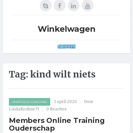
Winkelwagen
Inloggen
Tag:
kind wilt niets
1 april 2020
Door
SPIRITUELE-COACHING
LindaKrohne75
0 Reacties
Members Online Training
Ouderschap