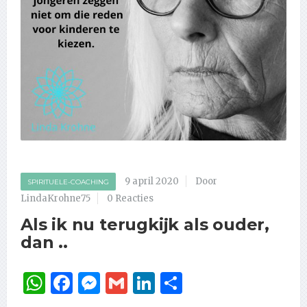
9 april 2020
Door
SPIRITUELE-COACHING
LindaKrohne75
0 Reacties
Als ik nu terugkijk als ouder,
dan ..
WhatsApp
Facebook
Messenger
Gmail
LinkedIn
Delen