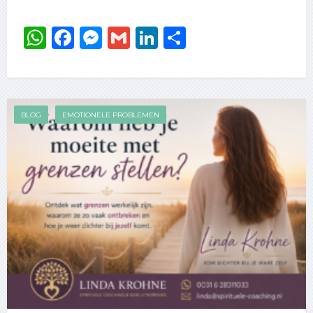
WhatsApp
Facebook
Messenger
Gmail
LinkedIn
Delen
BLOG
EMOTIONELE PROBLEMEN