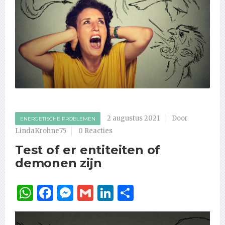
2 augustus 2021
Door
ENERGETISCHE PROBLEMEN
LindaKrohne75
0 Reacties
Test of er entiteiten of
demonen zijn
WhatsApp
Facebook
Messenger
Gmail
LinkedIn
Delen