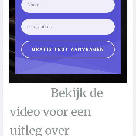
GRATIS TEST AANVRAGEN
Bekijk de
video voor een
uitleg over