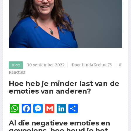
30 september 2022
Door LindaKrohne75
0
BLOG
Reacties
Hoe heb je minder last van de
emoties van anderen?
WhatsApp
Facebook
Messenger
Gmail
LinkedIn
Delen
Al die negatieve emoties en
gevoelens, hoe houd je het