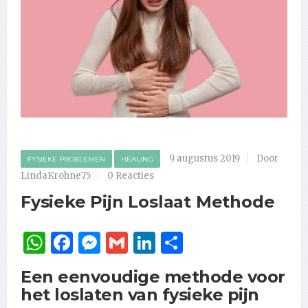
9 augustus 2019
Door
FYSIEKE PROBLEMEN
HEALING
LindaKrohne75
0 Reacties
Fysieke Pijn Loslaat Methode
WhatsApp
Facebook
Messenger
Gmail
LinkedIn
Delen
Een eenvoudige methode voor
het loslaten van fysieke pijn