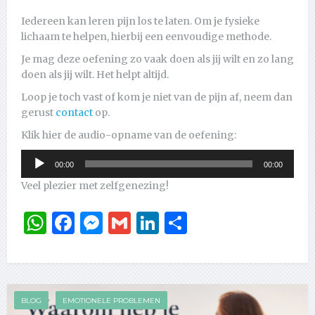
Iedereen kan leren pijn los te laten. Om je fysieke
lichaam te helpen, hierbij een eenvoudige methode.
Je mag deze oefening zo vaak doen als jij wilt en zo lang
doen als jij wilt. Het helpt altijd.
Loop je toch vast of kom je niet van de pijn af, neem dan
gerust
contact
op.
Klik hier de audio-opname van de oefening:
Audiospeler
00:00
00:00
Veel plezier met zelfgenezing!
WhatsApp
Facebook
Messenger
Gmail
LinkedIn
Delen
BLOG
EMOTIONELE PROBLEMEN