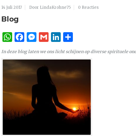
14 juli 2017
Door LindaKrohne75
0 Reacties
Blog
WhatsApp
Facebook
Messenger
Gmail
LinkedIn
Delen
In deze blog laten we ons licht schijnen op diverse spirituele o