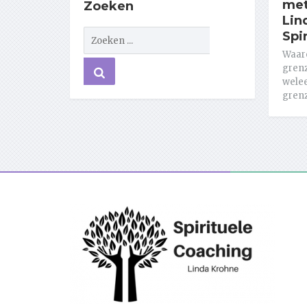
met
Zoeken
Lin
Spi
Waar
grenz
welee
grenz