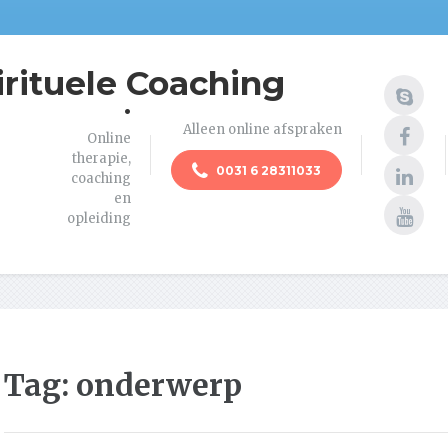
irituele Coaching
.
Alleen online afspraken
Online
therapie,
0031 6 28311033
coaching
en
opleiding
Tag:
onderwerp