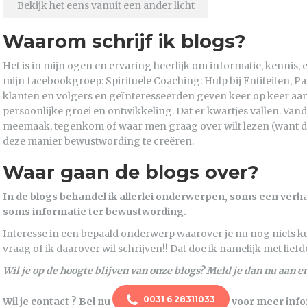
Bekijk het eens vanuit een ander licht
Waarom schrijf ik blogs?
Het is in mijn ogen en ervaring heerlijk om informatie, kennis, 
mijn facebookgroep: Spirituele Coaching: Hulp bij Entiteiten, P
klanten en volgers en geïnteresseerden geven keer op keer aan 
persoonlijke groei en ontwikkeling. Dat er kwartjes vallen. Vanda
meemaak, tegenkom of waar men graag over wilt lezen (want da
deze manier bewustwording te creëren.
Waar gaan de blogs over?
In de blogs behandel ik allerlei onderwerpen, soms een verhaal
soms informatie ter bewustwording.
Interesse in een bepaald onderwerp waarover je nu nog niets k
vraag of ik daarover wil schrijven!! Dat doe ik namelijk met liefd
Wil je op de hoogte blijven van onze blogs? Meld je dan nu aan e
0031 6 28311033
Wil je contact ? Bel nu
voor meer info