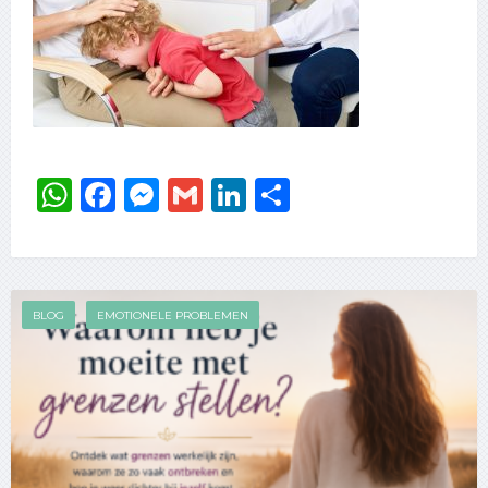
WhatsApp
Facebook
Messenger
Gmail
LinkedIn
Delen
BLOG
EMOTIONELE PROBLEMEN