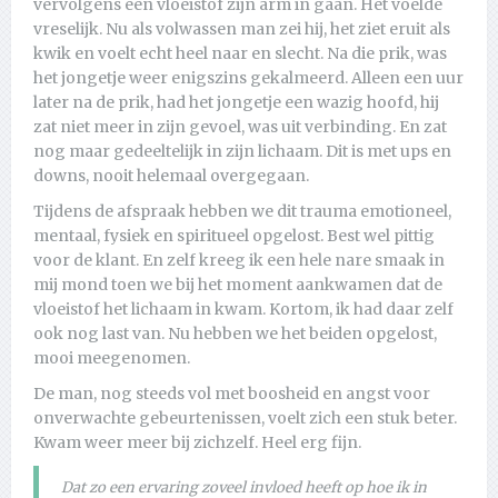
vervolgens een vloeistof zijn arm in gaan. Het voelde
vreselijk. Nu als volwassen man zei hij, het ziet eruit als
kwik en voelt echt heel naar en slecht. Na die prik, was
het jongetje weer enigszins gekalmeerd. Alleen een uur
later na de prik, had het jongetje een wazig hoofd, hij
zat niet meer in zijn gevoel, was uit verbinding. En zat
nog maar gedeeltelijk in zijn lichaam. Dit is met ups en
downs, nooit helemaal overgegaan.
Tijdens de afspraak hebben we dit trauma emotioneel,
mentaal, fysiek en spiritueel opgelost. Best wel pittig
voor de klant. En zelf kreeg ik een hele nare smaak in
mij mond toen we bij het moment aankwamen dat de
vloeistof het lichaam in kwam. Kortom, ik had daar zelf
ook nog last van. Nu hebben we het beiden opgelost,
mooi meegenomen.
De man, nog steeds vol met boosheid en angst voor
onverwachte gebeurtenissen, voelt zich een stuk beter.
Kwam weer meer bij zichzelf. Heel erg fijn.
Dat zo een ervaring zoveel invloed heeft op hoe ik in