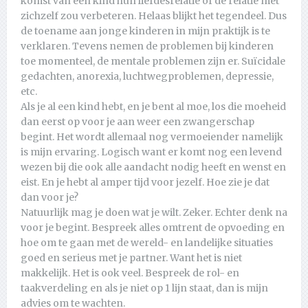
komst van een kind hun liefdesrelatie of de relatie met
zichzelf zou verbeteren. Helaas blijkt het tegendeel. Dus
de toename aan jonge kinderen in mijn praktijk is te
verklaren. Tevens nemen de problemen bij kinderen
toe momenteel, de mentale problemen zijn er. Suïcidale
gedachten, anorexia, luchtwegproblemen, depressie,
etc.
Als je al een kind hebt, en je bent al moe, los die moeheid
dan eerst op voor je aan weer een zwangerschap
begint. Het wordt allemaal nog vermoeiender namelijk
is mijn ervaring. Logisch want er komt nog een levend
wezen bij die ook alle aandacht nodig heeft en wenst en
eist. En je hebt al amper tijd voor jezelf. Hoe zie je dat
dan voor je?
Natuurlijk mag je doen wat je wilt. Zeker. Echter denk na
voor je begint. Bespreek alles omtrent de opvoeding en
hoe om te gaan met de wereld- en landelijke situaties
goed en serieus met je partner. Want het is niet
makkelijk. Het is ook veel. Bespreek de rol- en
taakverdeling en als je niet op 1 lijn staat, dan is mijn
advies om te wachten.