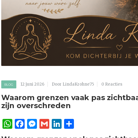
12 juni 2026
Door LindaKrohne75
0 Reacties
BLOG
Waarom grenzen vaak pas zichtba
zijn overschreden
WhatsApp
Facebook
Messenger
Gmail
LinkedIn
Delen