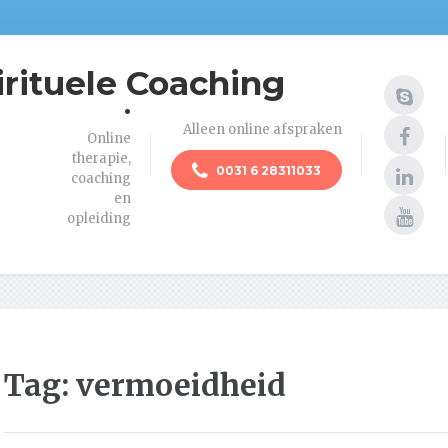
irituele Coaching
.
Alleen online afspraken
Online
therapie,
0031 6 28311033
coaching
en
opleiding
Tag:
vermoeidheid