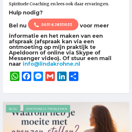
Spirituele Coaching en lees ook daar ervaringen.
Hulp nodig?
Bel nu
voor meer
0031 6 28311033
informatie en het maken van een
afspraak (afspraak kan via een
ontmoeting op mijn praktijk te
Apeldoorn of online via Skype of
Messenger video). Of stuur een mail
naar
info@lindakrohne.nl
WhatsApp
Facebook
Messenger
Gmail
LinkedIn
Delen
BLOG
EMOTIONELE PROBLEMEN