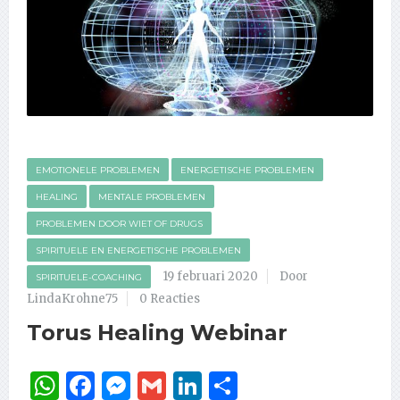
EMOTIONELE PROBLEMEN
ENERGETISCHE PROBLEMEN
HEALING
MENTALE PROBLEMEN
PROBLEMEN DOOR WIET OF DRUGS
SPIRITUELE EN ENERGETISCHE PROBLEMEN
19 februari 2020
Door
SPIRITUELE-COACHING
LindaKrohne75
0 Reacties
Torus Healing Webinar
WhatsApp
Facebook
Messenger
Gmail
LinkedIn
Delen