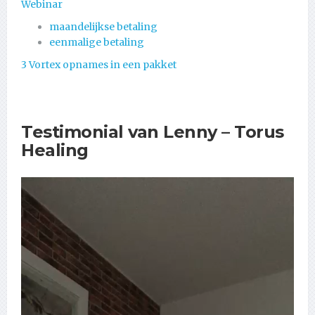
Webinar
maandelijkse betaling
eenmalige betaling
3 Vortex opnames in een pakket
Testimonial van Lenny – Torus
Healing
Videospeler