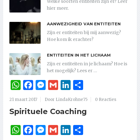
Welke soorten entiteiten zijn er? Leer
hier meer.
AANWEZIGHEID VAN ENTITEITEN
Zijn er entiteiten bij mij aanwezig?
Hoe kom ik erachter?
ENTITEITEN IN HET LICHAAM
Zijn er entiteiten in je lichaam? Hoe is
het mogelijk? Lees er …
WhatsApp
Facebook
Messenger
Gmail
LinkedIn
Delen
21 maart 2017
Door LindaKrohne75
0 Reacties
Spirituele Coaching
WhatsApp
Facebook
Messenger
Gmail
LinkedIn
Delen