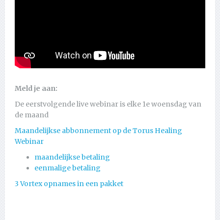
Meld je aan:
De eerstvolgende live webinar is elke 1e woensdag van
de maand
Maandelijkse abbonnement op de Torus Healing
Webinar
maandelijkse betaling
eenmalige betaling
3 Vortex opnames in een pakket