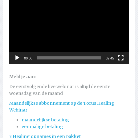
00:00
02:45
Meld je aan:
De eerstvolgende live webinar is altijd de eerste
woensdag van de maand
Maandelijkse abbonnement op de Torus Healing
Webinar
maandelijkse betaling
eenmalige betaling
3 Healing opnames in een pakket