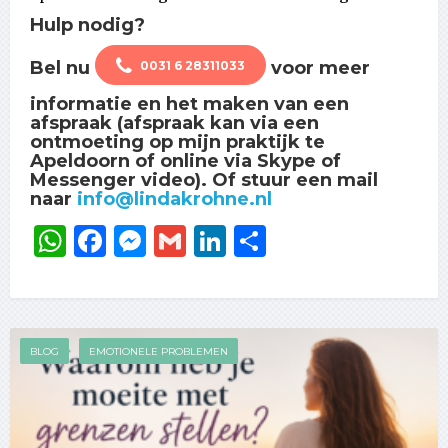
Hulp nodig?
Bel nu
voor meer
0031 6 28311033
informatie en het maken van een
afspraak (afspraak kan via een
ontmoeting op mijn praktijk te
Apeldoorn of online via Skype of
Messenger video). Of stuur een mail
naar
info@lindakrohne.nl
WhatsApp
Facebook
Messenger
Gmail
LinkedIn
Delen
BLOG
EMOTIONELE PROBLEMEN