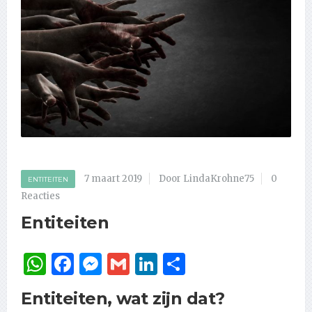
7 maart 2019
Door LindaKrohne75
0
ENTITEITEN
Reacties
Entiteiten
WhatsApp
Facebook
Messenger
Gmail
LinkedIn
Delen
Entiteiten, wat zijn dat?