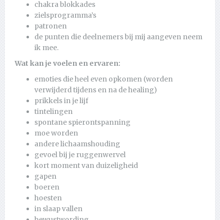
chakra blokkades
zielsprogramma’s
patronen
de punten die deelnemers bij mij aangeven neem
ik mee.
Wat kan je voelen en ervaren:
emoties die heel even opkomen (worden
verwijderd tijdens en na de healing)
prikkels in je lijf
tintelingen
spontane spierontspanning
moe worden
andere lichaamshouding
gevoel bij je ruggenwervel
kort moment van duizeligheid
gapen
boeren
hoesten
in slaap vallen
bewustwording