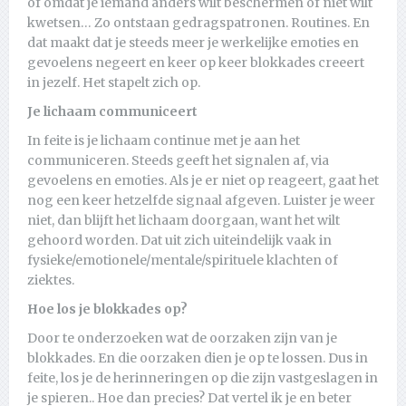
of omdat je iemand anders wilt beschermen of niet wilt
kwetsen… Zo ontstaan gedragspatronen. Routines. En
dat maakt dat je steeds meer je werkelijke emoties en
gevoelens negeert en keer op keer blokkades creeert
in jezelf. Het stapelt zich op.
Je lichaam communiceert
In feite is je lichaam continue met je aan het
communiceren. Steeds geeft het signalen af, via
gevoelens en emoties. Als je er niet op reageert, gaat het
nog een keer hetzelfde signaal afgeven. Luister je weer
niet, dan blijft het lichaam doorgaan, want het wilt
gehoord worden. Dat uit zich uiteindelijk vaak in
fysieke/emotionele/mentale/spirituele klachten of
ziektes.
Hoe los je blokkades op?
Door te onderzoeken wat de oorzaken zijn van je
blokkades. En die oorzaken dien je op te lossen. Dus in
feite, los je de herinneringen op die zijn vastgeslagen in
je spieren.. Hoe dan precies? Dat vertel ik je en beter