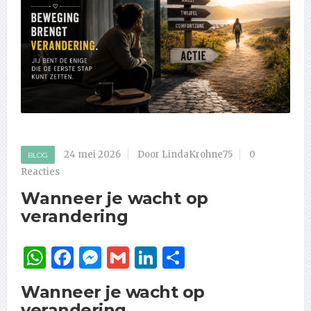
24 mei 2026
Door LindaKrohne75
0
BLOG
Reacties
Wanneer je wacht op
verandering
WhatsApp
Facebook
Messenger
Gmail
LinkedIn
Delen
Wanneer je wacht op
verandering