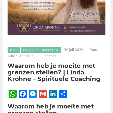
20 juli 2026
Door
BLOG
EMOTIONELE PROBLEMEN
LindaKrohne75
0 Reacties
Waarom heb je moeite met
grenzen stellen? | Linda
Krohne – Spirituele Coaching
WhatsApp
Facebook
Messenger
Gmail
LinkedIn
Delen
Waarom heb je moeite met
grenzen stellen