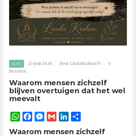
25 juni 2026
Door LindaKrohne75
0
BLOG
Reacties
Waarom mensen zichzelf
blijven overtuigen dat het wel
meevalt
WhatsApp
Facebook
Messenger
Gmail
LinkedIn
Delen
Waarom mensen zichzelf