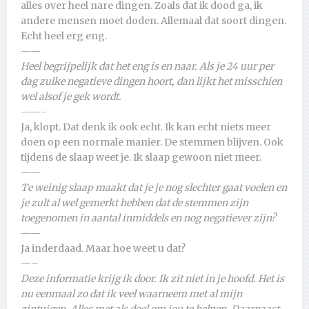
alles over heel nare dingen. Zoals dat ik dood ga, ik
andere mensen moet doden. Allemaal dat soort dingen.
Echt heel erg eng.
——
Heel begrijpelijk dat het eng is en naar. Als je 24 uur per
dag zulke negatieve dingen hoort, dan lijkt het misschien
wel alsof je gek wordt.
——-
Ja, klopt. Dat denk ik ook echt. Ik kan echt niets meer
doen op een normale manier. De stemmen blijven. Ook
tijdens de slaap weet je. Ik slaap gewoon niet meer.
——
Te weinig slaap maakt dat je je nog slechter gaat voelen en
je zult al wel gemerkt hebben dat de stemmen zijn
toegenomen in aantal inmiddels en nog negatiever zijn?
——
Ja inderdaad. Maar hoe weet u dat?
—–
Deze informatie krijg ik door. Ik zit niet in je hoofd. Het is
nu eenmaal zo dat ik veel waarneem met al mijn
zintuigen. Alles met als doel om jou te helpen. Daarnaast