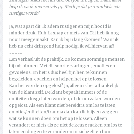
help ik vaak mensen als jij. Merk je dat je inmiddels iets
rustiger wordt?
——
Ja, wat apart dit. Ik adem rustiger en mijn hoofd is
minder druk. Huh, ik snap er niets van. Dit heb ik nog
nooit meegemaakt. Kan ik bij u langskomen? Want ik
heb nu echt dringend hulp nodig. Ik wil hiervan af!
=====
Een verhaal uit de praktijk. Zo komen sommige mensen
bij mij binnen. Met dit soort ervaringen, emoties en
gevoelens. En het is dus heel fijn hen te kunnen
begeleiden, coachen en helpen het op te lossen.
Kan het worden opgelost? Ja, alleen is het afhankelijk
van de klant zelf. De klant bepaalt immers of de
entiteiten losgelaten worden, of de oorzaken worden
opgelost. Als een klant niet bereidt is om los te laten,
emoties/entiteiten/trauma dan kan ik blijven zeggen
wat ze kunnen doen om het op te lossen. Alleen
verandert er niets als ze niet de keuze maken om los te
laten en dingen te veranderen in zichzelf en hun