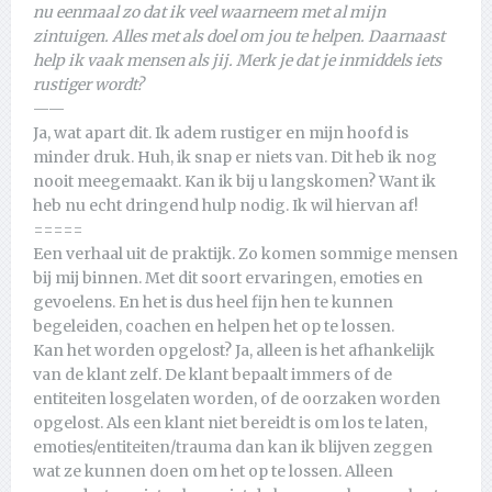
nu eenmaal zo dat ik veel waarneem met al mijn
zintuigen. Alles met als doel om jou te helpen. Daarnaast
help ik vaak mensen als jij. Merk je dat je inmiddels iets
rustiger wordt?
——
Ja, wat apart dit. Ik adem rustiger en mijn hoofd is
minder druk. Huh, ik snap er niets van. Dit heb ik nog
nooit meegemaakt. Kan ik bij u langskomen? Want ik
heb nu echt dringend hulp nodig. Ik wil hiervan af!
=====
Een verhaal uit de praktijk. Zo komen sommige mensen
bij mij binnen. Met dit soort ervaringen, emoties en
gevoelens. En het is dus heel fijn hen te kunnen
begeleiden, coachen en helpen het op te lossen.
Kan het worden opgelost? Ja, alleen is het afhankelijk
van de klant zelf. De klant bepaalt immers of de
entiteiten losgelaten worden, of de oorzaken worden
opgelost. Als een klant niet bereidt is om los te laten,
emoties/entiteiten/trauma dan kan ik blijven zeggen
wat ze kunnen doen om het op te lossen. Alleen