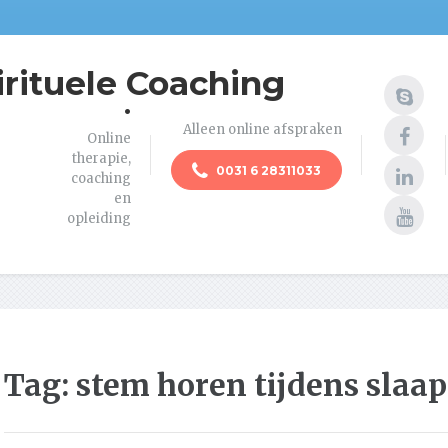
irituele Coaching
.
Alleen online afspraken
Online
therapie,
0031 6 28311033
coaching
en
opleiding
Tag:
stem horen tijdens slaap