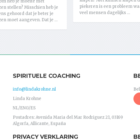
slapen? Niet kunnen slapen 
om heb je moeite met
piekeren is een probleem wa
en stellen? Misschien heb je
veel mensen dagelijks …
ns gehoord dat je beter je
en moet aangeven. Dat je …
SPIRITUELE COACHING
B
info@lindakrohne.nl
Be
Linda Krohne
NL/ENG/ES
Postadres: Avenida Maria del Mar Rodriguez 21, 03169
Algorfa, Allicante, España
PRIVACY VERKLARING
B