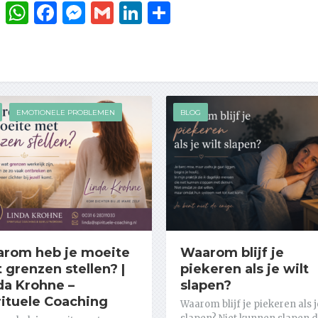
WhatsApp
Facebook
Messenger
Gmail
LinkedIn
Delen
EMOTIONELE PROBLEMEN
BLOG
rom heb je moeite
Waarom blijf je
 grenzen stellen? |
piekeren als je wilt
da Krohne –
slapen?
rituele Coaching
Waarom blijf je piekeren als j