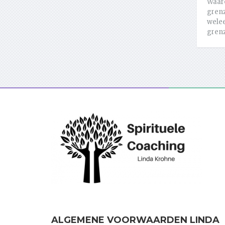
Waar
grenz
welee
grenz
ALGEMENE VOORWAARDEN LINDA