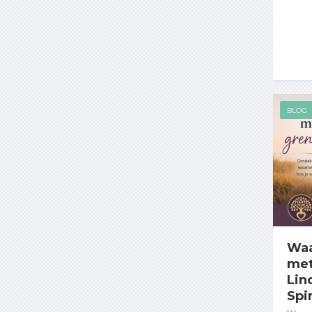
BLOG
Waa
met
Lin
Spi