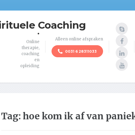
irituele Coaching
.
Alleen online afspraken
Online
therapie,
0031 6 28311033
coaching
en
opleiding
Tag:
hoe kom ik af van panie