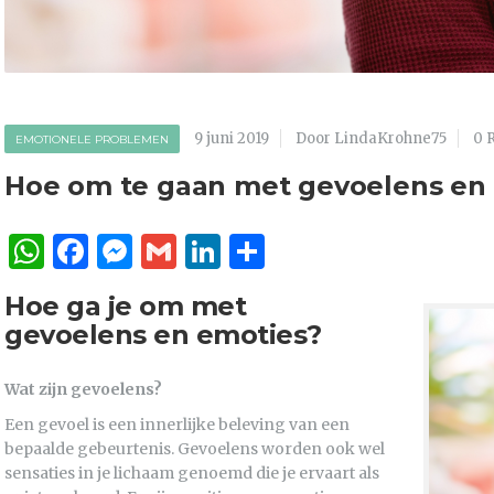
9 juni 2019
Door LindaKrohne75
0 
EMOTIONELE PROBLEMEN
Hoe om te gaan met gevoelens en
WhatsApp
Facebook
Messenger
Gmail
LinkedIn
Delen
Hoe ga je om met
gevoelens en emoties?
Wat zijn gevoelens?
Een gevoel is een innerlijke beleving van een
bepaalde gebeurtenis. Gevoelens worden ook wel
sensaties in je lichaam genoemd die je ervaart als