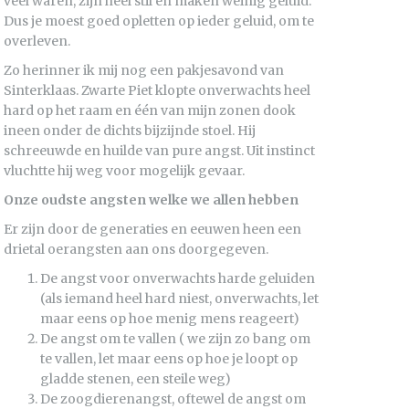
veel waren, zijn heel stil en maken weinig geluid.
Dus je moest goed opletten op ieder geluid, om te
overleven.
Zo herinner ik mij nog een pakjesavond van
Sinterklaas. Zwarte Piet klopte onverwachts heel
hard op het raam en één van mijn zonen dook
ineen onder de dichts bijzijnde stoel. Hij
schreeuwde en huilde van pure angst. Uit instinct
vluchtte hij weg voor mogelijk gevaar.
Onze oudste angsten welke we allen hebben
Er zijn door de generaties en eeuwen heen een
drietal oerangsten aan ons doorgegeven.
De angst voor onverwachts harde geluiden
(als iemand heel hard niest, onverwachts, let
maar eens op hoe menig mens reageert)
De angst om te vallen ( we zijn zo bang om
te vallen, let maar eens op hoe je loopt op
gladde stenen, een steile weg)
De zoogdierenangst, oftewel de angst om