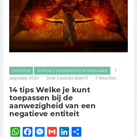
5
ENTITEITEN
SPIRITUELE EN ENERGETISCHE PROBLEMEN
augustus 2020
Door LindaKrohne75
0 Reacties
14 tips Welke je kunt
toepassen bij de
aanwezigheid van een
negatieve entiteit
WhatsApp
Facebook
Messenger
Gmail
LinkedIn
Delen