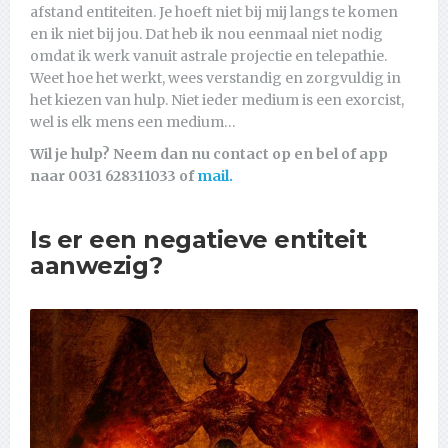
afstand entiteiten. Je hoeft niet bij mij langs te komen
en ik niet bij jou. Dat heb ik nou eenmaal niet nodig
omdat ik werk vanuit astrale projectie en telepathie.
Weet hoe het werkt, wees verstandig en zorgvuldig in
het kiezen van hulp. Niet ieder medium is een exorcist,
wel is elk mens een medium…
Wil je hulp? Neem dan nu contact op en bel of app
naar 0031 628311033 of
mail.
Is er een negatieve entiteit
aanwezig?