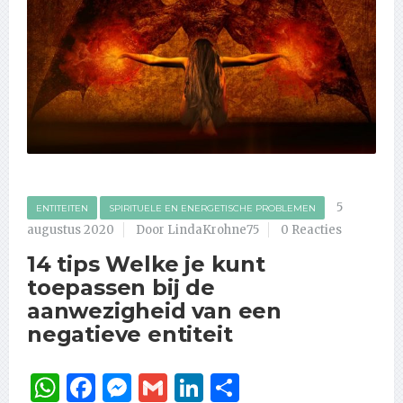
5
ENTITEITEN
SPIRITUELE EN ENERGETISCHE PROBLEMEN
augustus 2020
Door LindaKrohne75
0 Reacties
14 tips Welke je kunt
toepassen bij de
aanwezigheid van een
negatieve entiteit
WhatsApp
Facebook
Messenger
Gmail
LinkedIn
Delen