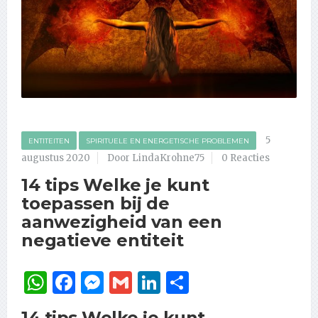
5
ENTITEITEN
SPIRITUELE EN ENERGETISCHE PROBLEMEN
augustus 2020
Door LindaKrohne75
0 Reacties
14 tips Welke je kunt
toepassen bij de
aanwezigheid van een
negatieve entiteit
WhatsApp
Facebook
Messenger
Gmail
LinkedIn
Delen
14 tips Welke je kunt