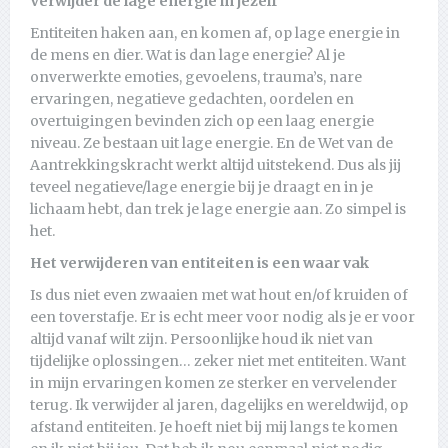
Verwijder de lage energie in jezelf
Entiteiten haken aan, en komen af, op lage energie in
de mens en dier. Wat is dan lage energie? Al je
onverwerkte emoties, gevoelens, trauma’s, nare
ervaringen, negatieve gedachten, oordelen en
overtuigingen bevinden zich op een laag energie
niveau. Ze bestaan uit lage energie. En de Wet van de
Aantrekkingskracht werkt altijd uitstekend. Dus als jij
teveel negatieve/lage energie bij je draagt en in je
lichaam hebt, dan trek je lage energie aan. Zo simpel is
het.
Het verwijderen van entiteiten is een waar vak
Is dus niet even zwaaien met wat hout en/of kruiden of
een toverstafje. Er is echt meer voor nodig als je er voor
altijd vanaf wilt zijn. Persoonlijke houd ik niet van
tijdelijke oplossingen… zeker niet met entiteiten. Want
in mijn ervaringen komen ze sterker en vervelender
terug. Ik verwijder al jaren, dagelijks en wereldwijd, op
afstand entiteiten. Je hoeft niet bij mij langs te komen