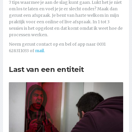
7 tips waarmee je aan de slag kunt gaan. Lukt het je niet
om los te laten en voel je je er slecht onder? Maak dan
gerust een afspraak. Je bent van harte welkom in mijn
praktijk voor een online of live afspraak. In 1 tot 3
sessies is het opgelost en dat komt omdat ik weet hoe de
processen werken.
Neem gerust contact op en bel of app naar 0031
628311033 of
mail.
Last van een entiteit