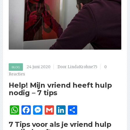
24 juni 2020
Door LindaKrohne75
0
BLOG
Reacties
Help! Mijn vriend heeft hulp
nodig – 7 tips
WhatsApp
Facebook
Messenger
Gmail
LinkedIn
Delen
7 Tips voor als je vriend hulp