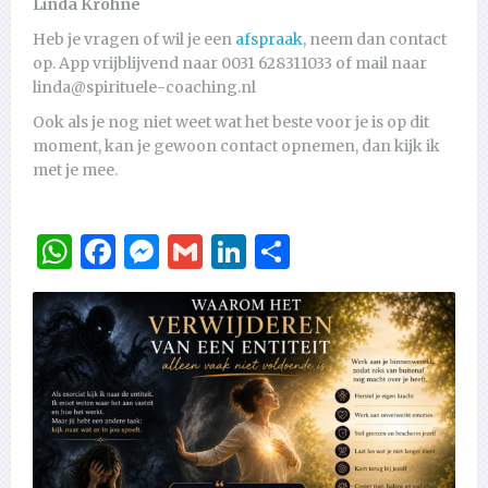
Linda Krohne
Heb je vragen of wil je een
afspraak
, neem dan contact
op. App vrijblijvend naar 0031 628311033 of mail naar
linda@spirituele-coaching.nl
Ook als je nog niet weet wat het beste voor je is op dit
moment, kan je gewoon contact opnemen, dan kijk ik
met je mee.
WhatsApp
Facebook
Messenger
Gmail
LinkedIn
Delen