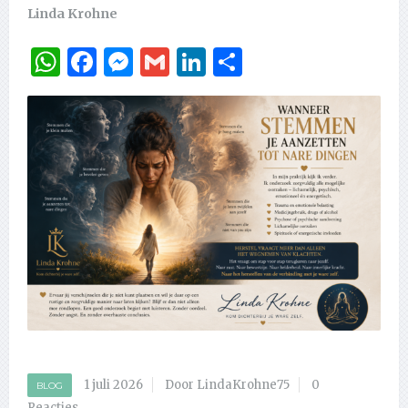
Linda Krohne
WhatsApp
Facebook
Messenger
Gmail
LinkedIn
Delen
1 juli 2026
Door LindaKrohne75
0
BLOG
Reacties