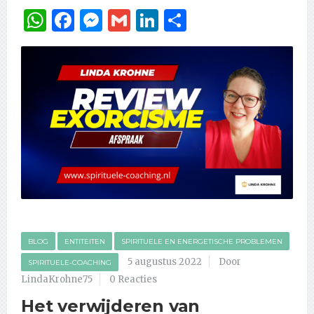
WhatsApp
Facebook
Messenger
Gmail
LinkedIn
Delen
BLOG
ENTITEITEN
SPIRITUELE EN ENERGETISCHE PROBLEMEN
5 augustus 2022
Door
SPIRITUELE-COACHING
LindaKrohne75
0 Reacties
Het verwijderen van