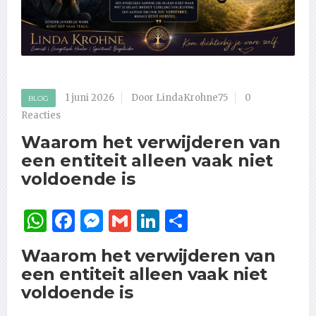
1 juni 2026
Door LindaKrohne75
0
BLOG
Reacties
Waarom het verwijderen van
een entiteit alleen vaak niet
voldoende is
WhatsApp
Facebook
Messenger
Gmail
LinkedIn
Delen
Waarom het verwijderen van
een entiteit alleen vaak niet
voldoende is