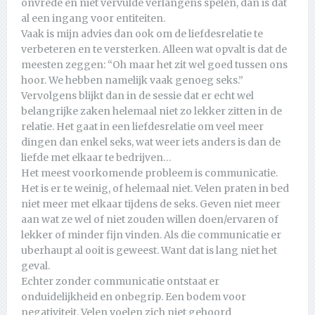
onvrede en niet vervulde verlangens spelen, dan is dat
al een ingang voor entiteiten.
Vaak is mijn advies dan ook om de liefdesrelatie te
verbeteren en te versterken. Alleen wat opvalt is dat de
meesten zeggen: “Oh maar het zit wel goed tussen ons
hoor. We hebben namelijk vaak genoeg seks.”
Vervolgens blijkt dan in de sessie dat er echt wel
belangrijke zaken helemaal niet zo lekker zitten in de
relatie. Het gaat in een liefdesrelatie om veel meer
dingen dan enkel seks, wat weer iets anders is dan de
liefde met elkaar te bedrijven…
Het meest voorkomende probleem is communicatie.
Het is er te weinig, of helemaal niet. Velen praten in bed
niet meer met elkaar tijdens de seks. Geven niet meer
aan wat ze wel of niet zouden willen doen/ervaren of
lekker of minder fijn vinden. Als die communicatie er
uberhaupt al ooit is geweest. Want dat is lang niet het
geval.
Echter zonder communicatie ontstaat er
onduidelijkheid en onbegrip. Een bodem voor
negativiteit. Velen voelen zich niet gehoord