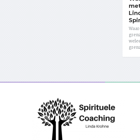
met
Lin
Spi
Waar
grenz
welee
grenz