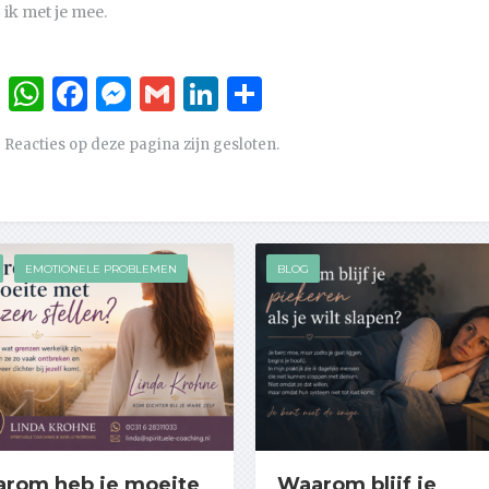
ik met je mee.
WhatsApp
Facebook
Messenger
Gmail
LinkedIn
Delen
Reacties op deze pagina zijn gesloten.
EMOTIONELE PROBLEMEN
BLOG
rom heb je moeite
Waarom blijf je