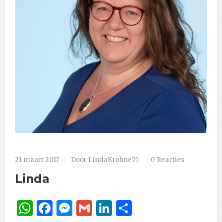
21 maart 2017
Door LindaKrohne75
0 Reacties
Linda
WhatsApp
Facebook
Messenger
Gmail
LinkedIn
Delen