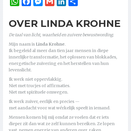
WhatsApp
Facebook
Messenger
Gmail
LinkedIn
Delen
OVER LINDA KROHNE
De taal van licht, waarheid en zuivere bewustwording.
Mijn naam is
Linda Krohne
.
Ik begeleid al meer dan tien jaar mensen in diepe
innerlijke transformatie, het oplossen van blokkades,
energetische zuivering en het herstellen van hun
levenslicht.
Ik werk niet oppervlakkig.
Niet met trucjes of affirmaties.
Niet met spirituele omwegen.
Ik werk zuiver, eerlijk en precies —
met aandacht voor wat wérkelijk speelt in iemand.
Mensen komen bij mij omdat ze voelen dat er iets
dieper zit dan wat ze zelf kunnen bereiken. Ze lopen
vast, nemen energie van anderen over, raken