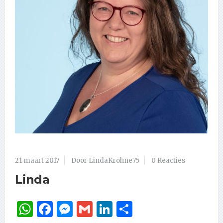
21 maart 2017
Door LindaKrohne75
0 Reacties
Linda
WhatsApp
Facebook
Messenger
Gmail
LinkedIn
Delen