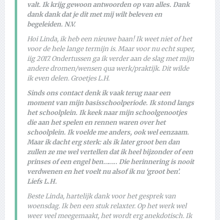
valt. Ik krijg gewoon antwoorden op van alles. Dank
dank dank dat je dit met mij wilt beleven en
begeleiden. N.V.
Hoi Linda, ik heb een nieuwe baan! Ik weet niet of het
voor de hele lange termijn is. Maar voor nu echt super,
iig 2017. Ondertussen ga ik verder aan de slag met mijn
andere dromen/wensen qua werk/praktijk. Dit wilde
ik even delen. Groetjes L.H.
Sinds ons contact denk ik vaak terug naar een
moment van mijn basisschoolperiode. Ik stond langs
het schoolplein. Ik keek naar mijn schoolgenootjes
die aan het spelen en rennen waren over het
schoolplein. Ik voelde me anders, ook wel eenzaam.
Maar ik dacht erg sterk: als ik later groot ben dan
zullen ze me wel vertellen dat ik heel bijzonder of een
prinses of een engel ben…….. Die herinnering is nooit
verdwenen en het voelt nu alsof ik nu ‘groot ben’.
Liefs L.H.
Beste Linda, hartelijk dank voor het gesprek van
woensdag. Ik ben een stuk relaxter. Op het werk wel
weer veel meegemaakt, het wordt erg anekdotisch. Ik