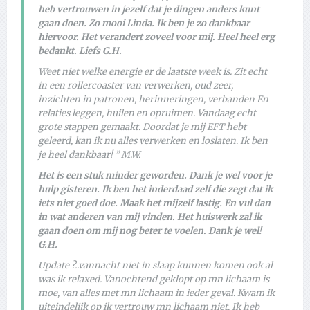
heb vertrouwen in jezelf dat je dingen anders kunt
gaan doen. Zo mooi Linda. Ik ben je zo dankbaar
hiervoor. Het verandert zoveel voor mij. Heel heel erg
bedankt. Liefs G.H.
Weet niet welke energie er de laatste week is. Zit echt
in een rollercoaster van verwerken, oud zeer,
inzichten in patronen, herinneringen, verbanden En
relaties leggen, huilen en opruimen. Vandaag echt
grote stappen gemaakt. Doordat je mij EFT hebt
geleerd, kan ik nu alles verwerken en loslaten. Ik ben
je heel dankbaar! ” M.W.
Het is een stuk minder geworden. Dank je wel voor je
hulp gisteren. Ik ben het inderdaad zelf die zegt dat ik
iets niet goed doe. Maak het mijzelf lastig. En vul dan
in wat anderen van mij vinden. Het huiswerk zal ik
gaan doen om mij nog beter te voelen. Dank je wel!
G.H.
Update ?..vannacht niet in slaap kunnen komen ook al
was ik relaxed. Vanochtend geklopt op mn lichaam is
moe, van alles met mn lichaam in ieder geval. Kwam ik
uiteindelijk op ik vertrouw mn lichaam niet. Ik heb