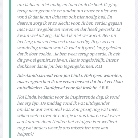
mn lichaam niet nodig en toen brak de boel. Ik ging
terug naar geboorte en omdat mn broer er niet was
vond ik dat ik mn lichaam ook niet nodig had. En
daarom zorg ik er zo slecht voor. Ik ben verder gegaan
met waar we gebleven waren en dat heeft gewerkt. Er
kwam veel uit zeg, dat had ik niet verwacht. Ben nu
heel erg moe en bedeesd maar vredig. Ik ga zo een
wandeling maken want ik voel mij goed, lang geleden
dat ik doet voelde. ..ik ben weer terug op aarde. Ik heb
dit gevoel gemist..te leven. Het is ongelofelijk. Intens
dankbaar dat ik jou ben tegengekomen. R.O.
Alle dankbaarheid voor jou Linda. Heb geen woorden,
maar ergens ben ik me ervan bewust dat heel veel kan
ontwikkelen. Dankjewel voor dat inzicht. ? B.B.
Hoi Linda, bedankt voor de inspirerende dag, ik vond
het erg fijn. De middag vond ik wat uitdagender
omdat ik wat vermoeid was. Zou graag nog wat meer
willen weten over de energie in ons huis en wat we er
aan kunnen doen (buiten het reinigen is er wellicht
nog wat anders waar je ons misschien mee kan
helpen)?