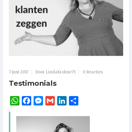
7 juni 2017
Door LindaKrohne75
0 Reacties
Testimonials
WhatsApp
Facebook
Messenger
Gmail
LinkedIn
Delen