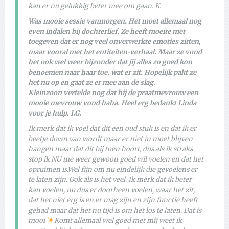
kan er nu gelukkig beter mee om gaan. K.
Was mooie sessie vanmorgen. Het moet allemaal nog
even indalen bij dochterlief. Ze heeft moeite met
toegeven dat er nog veel onverwerkte emoties zitten,
maar vooral met het entiteiten-verhaal. Maar ze vond
het ook wel weer bijzonder dat jij alles zo goed kon
benoemen naar haar toe, wat er zit. Hopelijk pakt ze
het nu op en gaat ze er mee aan de slag.
Kleinzoon vertelde nog dat hij de praatmevrouw een
mooie mevrouw vond haha. Heel erg bedankt Linda
voor je hulp. I.G.
Ik merk dat ik voel dat dit een oud stuk is en dat ik er
beetje down van wordt maar er niet in moet blijven
hangen maar dat dit bij toen hoort, dus als ik straks
stop ik NU me weer gewoon goed wil voelen en dat het
opruimen is.Wel fijn om nu eindelijk die gevoelens er
te laten zijn. Ook als is het veel. Ik merk dat ik beter
kan voelen, nu dus er doorheen voelen, waar het zit,
dat het niet erg is en er mag zijn en zijn functie heeft
gehad maar dat het nu tijd is om het los te laten. Dat is
mooi
Komt allemaal wel goed met mij weet ik