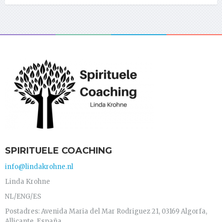
SPIRITUELE COACHING
info@lindakrohne.nl
Linda Krohne
NL/ENG/ES
Postadres: Avenida Maria del Mar Rodriguez 21, 03169 Algorfa,
Allicante, España