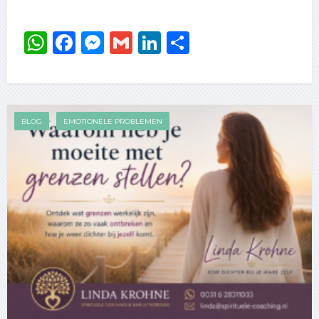
WhatsApp
Facebook
Messenger
Gmail
LinkedIn
Delen
BLOG
EMOTIONELE PROBLEMEN