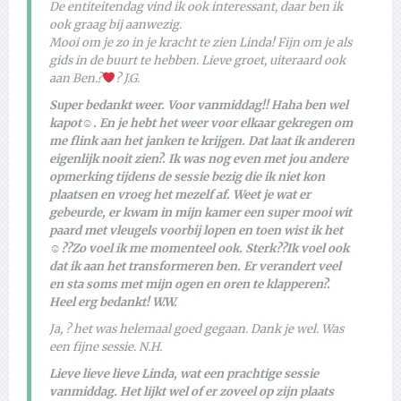
De entiteitendag vind ik ook interessant, daar ben ik
ook graag bij aanwezig.
Mooi om je zo in je kracht te zien Linda! Fijn om je als
gids in de buurt te hebben. Lieve groet, uiteraard ook
aan Ben.?
? J.G.
Super bedankt weer. Voor vanmiddag!! Haha ben wel
kapot☺. En je hebt het weer voor elkaar gekregen om
me flink aan het janken te krijgen. Dat laat ik anderen
eigenlijk nooit zien?. Ik was nog even met jou andere
opmerking tijdens de sessie bezig die ik niet kon
plaatsen en vroeg het mezelf af. Weet je wat er
gebeurde, er kwam in mijn kamer een super mooi wit
paard met vleugels voorbij lopen en toen wist ik het
☺??Zo voel ik me momenteel ook. Sterk??Ik voel ook
dat ik aan het transformeren ben. Er verandert veel
en sta soms met mijn ogen en oren te klapperen?.
Heel erg bedankt! W.W.
Ja, ? het was helemaal goed gegaan. Dank je wel. Was
een fijne sessie. N.H.
Lieve lieve lieve Linda, wat een prachtige sessie
vanmiddag. Het lijkt wel of er zoveel op zijn plaats