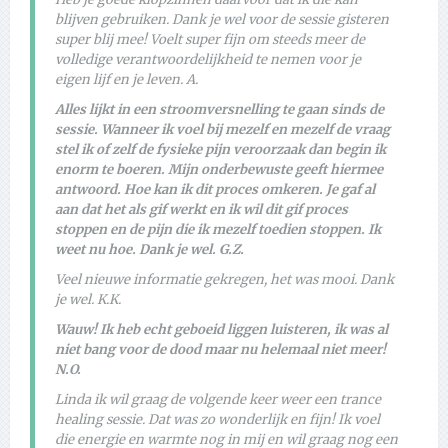
blijven gebruiken. Dank je wel voor de sessie gisteren
super blij mee! Voelt super fijn om steeds meer de
volledige verantwoordelijkheid te nemen voor je
eigen lijf en je leven. A.
Alles lijkt in een stroomversnelling te gaan sinds de
sessie. Wanneer ik voel bij mezelf en mezelf de vraag
stel ik of zelf de fysieke pijn veroorzaak dan begin ik
enorm te boeren. Mijn onderbewuste geeft hiermee
antwoord. Hoe kan ik dit proces omkeren. Je gaf al
aan dat het als gif werkt en ik wil dit gif proces
stoppen en de pijn die ik mezelf toedien stoppen. Ik
weet nu hoe. Dank je wel. G.Z.
Veel nieuwe informatie gekregen, het was mooi. Dank
je wel. K.K.
Wauw! Ik heb echt geboeid liggen luisteren, ik was al
niet bang voor de dood maar nu helemaal niet meer!
N.O.
Linda ik wil graag de volgende keer weer een trance
healing sessie. Dat was zo wonderlijk en fijn! Ik voel
die energie en warmte nog in mij en wil graag nog een