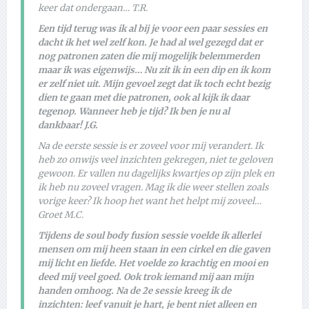
keer dat ondergaan… T.R.
Een tijd terug was ik al bij je voor een paar sessies en
dacht ik het wel zelf kon. Je had al wel gezegd dat er
nog patronen zaten die mij mogelijk belemmerden
maar ik was eigenwijs… Nu zit ik in een dip en ik kom
er zelf niet uit. Mijn gevoel zegt dat ik toch echt bezig
dien te gaan met die patronen, ook al kijk ik daar
tegenop. Wanneer heb je tijd? Ik ben je nu al
dankbaar! J.G.
Na de eerste sessie is er zoveel voor mij verandert. Ik
heb zo onwijs veel inzichten gekregen, niet te geloven
gewoon. Er vallen nu dagelijks kwartjes op zijn plek en
ik heb nu zoveel vragen. Mag ik die weer stellen zoals
vorige keer? Ik hoop het want het helpt mij zoveel…
Groet M.C.
Tijdens de soul body fusion sessie voelde ik allerlei
mensen om mij heen staan in een cirkel en die gaven
mij licht en liefde. Het voelde zo krachtig en mooi en
deed mij veel goed. Ook trok iemand mij aan mijn
handen omhoog. Na de 2e sessie kreeg ik de
inzichten: leef vanuit je hart, je bent niet alleen en