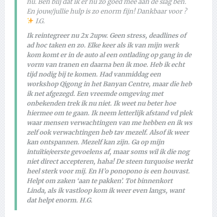
nu. Ben blij dat ik er nu zo goed mee aan de slag ben.
En jouw/jullie hulp is zo enorm fijn! Dankbaar voor ?
I.G.
Ik reintegreer nu 2x 2upw. Geen stress, deadlines of
ad hoc taken en zo. Elke keer als ik van mijn werk
kom komt er in de auto al een ontlading op gang in de
vorm van tranen en daarna ben ik moe. Heb ik echt
tijd nodig bij te komen. Had vanmiddag een
workshop Qigong in het Banyan Centre, maar die heb
ik net afgezegd. Een vreemde omgeving met
onbekenden trek ik nu niet. Ik weet nu beter hoe
hiermee om te gaan. Ik neem letterlijk afstand vd plek
waar mensen verwachtingen van me hebben en ik ws
zelf ook verwachtingen heb tav mezelf. Alsof ik weer
kan ontspannen. Mezelf kan zijn. Ga op mijn
intuïtie/eerste gevoelens af, maar soms wil ik die nog
niet direct accepteren, haha! De steen turquoise werkt
heel sterk voor mij. En H’o ponopono is een houvast.
Helpt om zaken ‘aan te pakken’. Tot binnenkort
Linda, als ik vastloop kom ik weer even langs, want
dat helpt enorm. H.G.