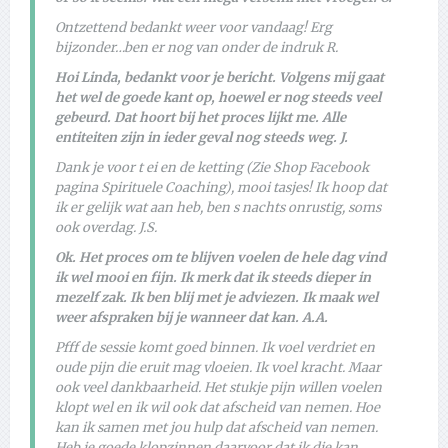
Ontzettend bedankt weer voor vandaag! Erg
bijzonder…ben er nog van onder de indruk R.
Hoi Linda, bedankt voor je bericht. Volgens mij gaat
het wel de goede kant op, hoewel er nog steeds veel
gebeurd. Dat hoort bij het proces lijkt me. Alle
entiteiten zijn in ieder geval nog steeds weg. J.
Dank je voor t ei en de ketting (Zie Shop Facebook
pagina Spirituele Coaching), mooi tasjes! Ik hoop dat
ik er gelijk wat aan heb, ben s nachts onrustig, soms
ook overdag. J.S.
Ok. Het proces om te blijven voelen de hele dag vind
ik wel mooi en fijn. Ik merk dat ik steeds dieper in
mezelf zak. Ik ben blij met je adviezen. Ik maak wel
weer afspraken bij je wanneer dat kan. A.A.
Pfff de sessie komt goed binnen. Ik voel verdriet en
oude pijn die eruit mag vloeien. Ik voel kracht. Maar
ook veel dankbaarheid. Het stukje pijn willen voelen
klopt wel en ik wil ook dat afscheid van nemen. Hoe
kan ik samen met jou hulp dat afscheid van nemen.
Heb je goede klopzinnen daarvoor dat ik die kan