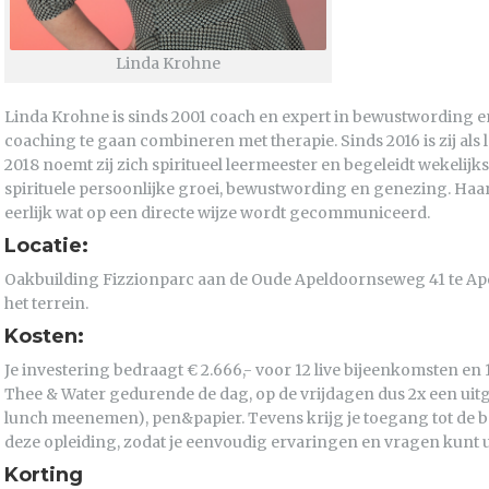
Linda Krohne
Linda Krohne is sinds 2001 coach en expert in bewustwording en 
coaching te gaan combineren met therapie. Sinds 2016 is zij als 
2018 noemt zij zich spiritueel leermeester en begeleidt wekeli
spirituele persoonlijke groei, bewustwording en genezing. Haar
eerlijk wat op een directe wijze wordt gecommuniceerd.
Locatie:
Oakbuilding Fizzionparc aan de Oude Apeldoornseweg 41 te Apel
het terrein.
Kosten:
Je investering bedraagt € 2.666,- voor 12 live bijeenkomsten en 
Thee & Water gedurende de dag, op de vrijdagen dus 2x een uit
lunch meenemen), pen&papier. Tevens krijg je toegang tot de b
deze opleiding, zodat je eenvoudig ervaringen en vragen kunt u
Korting