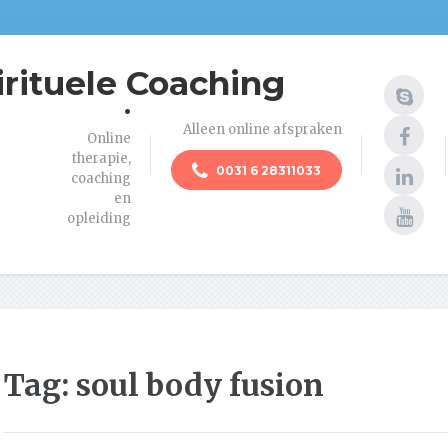
irituele Coaching
.
Alleen online afspraken
Online
therapie,
0031 6 28311033
coaching
en
opleiding
Tag:
soul body fusion