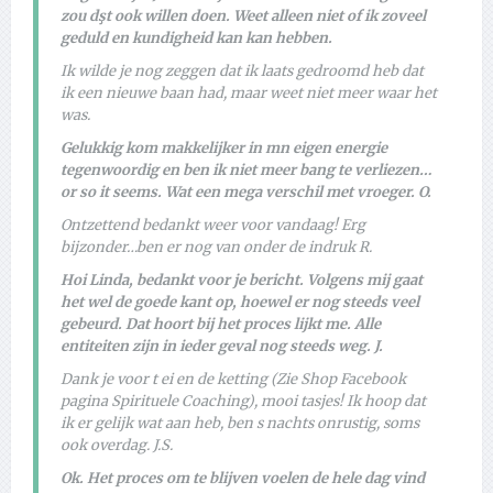
zou dşt ook willen doen. Weet alleen niet of ik zoveel
geduld en kundigheid kan kan hebben.
Ik wilde je nog zeggen dat ik laats gedroomd heb dat
ik een nieuwe baan had, maar weet niet meer waar het
was.
Gelukkig kom makkelijker in mn eigen energie
tegenwoordig en ben ik niet meer bang te verliezen…
or so it seems. Wat een mega verschil met vroeger. O.
Ontzettend bedankt weer voor vandaag! Erg
bijzonder…ben er nog van onder de indruk R.
Hoi Linda, bedankt voor je bericht. Volgens mij gaat
het wel de goede kant op, hoewel er nog steeds veel
gebeurd. Dat hoort bij het proces lijkt me. Alle
entiteiten zijn in ieder geval nog steeds weg. J.
Dank je voor t ei en de ketting (Zie Shop Facebook
pagina Spirituele Coaching), mooi tasjes! Ik hoop dat
ik er gelijk wat aan heb, ben s nachts onrustig, soms
ook overdag. J.S.
Ok. Het proces om te blijven voelen de hele dag vind