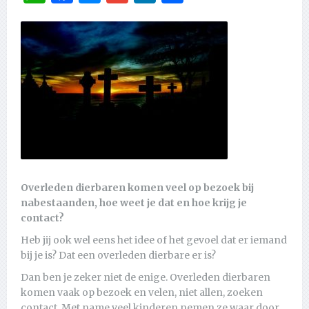
Overleden dierbaren komen veel op bezoek bij
nabestaanden, hoe weet je dat en hoe krijg je
contact?
Heb jij ook wel eens het idee of het gevoel dat er iemand
bij je is? Dat een overleden dierbare er is?
Dan ben je zeker niet de enige. Overleden dierbaren
komen vaak op bezoek en velen, niet allen, zoeken
contact. Met name veel kinderen nemen ze waar door