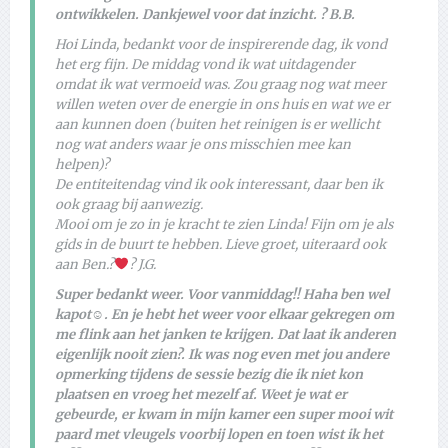
ontwikkelen. Dankjewel voor dat inzicht. ? B.B.
Hoi Linda, bedankt voor de inspirerende dag, ik vond
het erg fijn. De middag vond ik wat uitdagender
omdat ik wat vermoeid was. Zou graag nog wat meer
willen weten over de energie in ons huis en wat we er
aan kunnen doen (buiten het reinigen is er wellicht
nog wat anders waar je ons misschien mee kan
helpen)?
De entiteitendag vind ik ook interessant, daar ben ik
ook graag bij aanwezig.
Mooi om je zo in je kracht te zien Linda! Fijn om je als
gids in de buurt te hebben. Lieve groet, uiteraard ook
aan Ben.?
? J.G.
Super bedankt weer. Voor vanmiddag!! Haha ben wel
kapot☺. En je hebt het weer voor elkaar gekregen om
me flink aan het janken te krijgen. Dat laat ik anderen
eigenlijk nooit zien?. Ik was nog even met jou andere
opmerking tijdens de sessie bezig die ik niet kon
plaatsen en vroeg het mezelf af. Weet je wat er
gebeurde, er kwam in mijn kamer een super mooi wit
paard met vleugels voorbij lopen en toen wist ik het