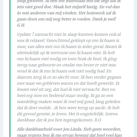
hulp gisteren. Ik ben het inderdaad zelf die zegt dat ik
iets niet goed doe. Maak het mijzelf lastig. En vul dan
in wat anderen van mij vinden. Het huiswerk zal ik
gaan doen om mij nog beter te voelen. Dank je wel!
G.H.
Update ?..vannacht niet in slaap kunnen komen ook al
was ik relaxed. Vanochtend geklopt op mn lichaam is
moe, van alles met mn lichaam in ieder geval. Kwam ik
uiteindelijk op ik vertrouw mn lichaam niet. Ik heb
mn lichaam niet nodig en toen brak de boel. Ik ging
terug naar geboorte en omdat mn broer er niet was
vond ik dat ik mn lichaam ook niet nodig had. En
daarom zorg ik er zo slecht voor. Ik ben verder gegaan
met waar we gebleven waren en dat heeft gewerkt. Er
kwam veel uit zeg, dat had ik niet verwacht. Ben nu
heel erg moe en bedeesd maar vredig. Ik ga zo een
wandeling maken want ik voel mij goed, lang geleden
dat ik doet voelde. ..ik ben weer terug op aarde. Ik heb
dit gevoel gemist..te leven. Het is ongelofelijk. Intens
dankbaar dat ik jou ben tegengekomen. R.O.
Alle dankbaarheid voor jou Linda. Heb geen woorden,
maar ergens ben ik me ervan bewust dat heel veel kan