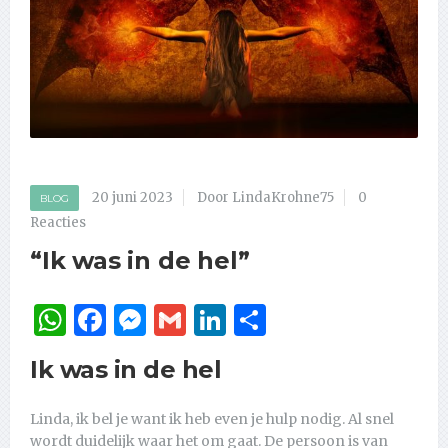
20 juni 2023
Door LindaKrohne75
0
BLOG
Reacties
“Ik was in de hel”
WhatsApp
Facebook
Messenger
Gmail
LinkedIn
Delen
Ik was in de hel
Linda, ik bel je want ik heb even je hulp nodig. Al snel
wordt duidelijk waar het om gaat. De persoon is van