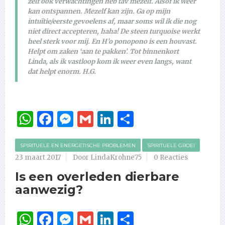
zelf ook verwachtingen heb tav mezelf. Alsof ik weer
kan ontspannen. Mezelf kan zijn. Ga op mijn
intuïtie/eerste gevoelens af, maar soms wil ik die nog
niet direct accepteren, haha! De steen turquoise werkt
heel sterk voor mij. En H’o ponopono is een houvast.
Helpt om zaken ‘aan te pakken’. Tot binnenkort
Linda, als ik vastloop kom ik weer even langs, want
dat helpt enorm. H.G.
WhatsApp
Facebook
Messenger
Gmail
LinkedIn
Delen
SPIRITUELE EN ENERGETISCHE PROBLEMEN
SPIRITUELE GROEI
23 maart 2017
Door LindaKrohne75
0 Reacties
Is een overleden dierbare
aanwezig?
WhatsApp
Facebook
Messenger
Gmail
LinkedIn
Delen