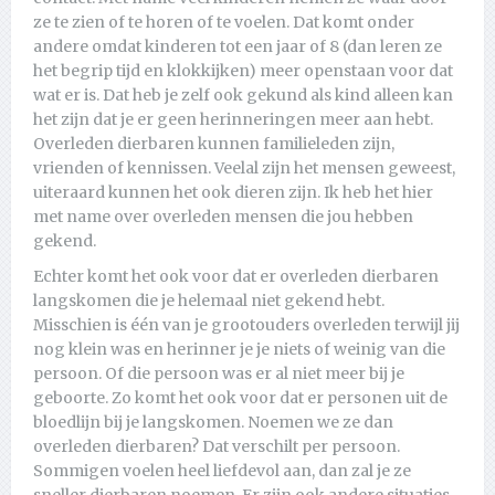
ze te zien of te horen of te voelen. Dat komt onder
andere omdat kinderen tot een jaar of 8 (dan leren ze
het begrip tijd en klokkijken) meer openstaan voor dat
wat er is. Dat heb je zelf ook gekund als kind alleen kan
het zijn dat je er geen herinneringen meer aan hebt.
Overleden dierbaren kunnen familieleden zijn,
vrienden of kennissen. Veelal zijn het mensen geweest,
uiteraard kunnen het ook dieren zijn. Ik heb het hier
met name over overleden mensen die jou hebben
gekend.
Echter komt het ook voor dat er overleden dierbaren
langskomen die je helemaal niet gekend hebt.
Misschien is één van je grootouders overleden terwijl jij
nog klein was en herinner je je niets of weinig van die
persoon. Of die persoon was er al niet meer bij je
geboorte. Zo komt het ook voor dat er personen uit de
bloedlijn bij je langskomen. Noemen we ze dan
overleden dierbaren? Dat verschilt per persoon.
Sommigen voelen heel liefdevol aan, dan zal je ze
sneller dierbaren noemen. Er zijn ook andere situaties.