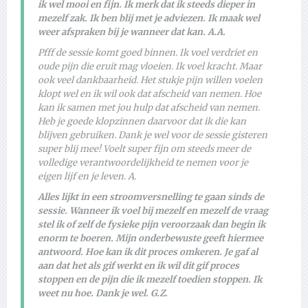
ik wel mooi en fijn. Ik merk dat ik steeds dieper in
mezelf zak. Ik ben blij met je adviezen. Ik maak wel
weer afspraken bij je wanneer dat kan. A.A.
Pfff de sessie komt goed binnen. Ik voel verdriet en
oude pijn die eruit mag vloeien. Ik voel kracht. Maar
ook veel dankbaarheid. Het stukje pijn willen voelen
klopt wel en ik wil ook dat afscheid van nemen. Hoe
kan ik samen met jou hulp dat afscheid van nemen.
Heb je goede klopzinnen daarvoor dat ik die kan
blijven gebruiken. Dank je wel voor de sessie gisteren
super blij mee! Voelt super fijn om steeds meer de
volledige verantwoordelijkheid te nemen voor je
eigen lijf en je leven. A.
Alles lijkt in een stroomversnelling te gaan sinds de
sessie. Wanneer ik voel bij mezelf en mezelf de vraag
stel ik of zelf de fysieke pijn veroorzaak dan begin ik
enorm te boeren. Mijn onderbewuste geeft hiermee
antwoord. Hoe kan ik dit proces omkeren. Je gaf al
aan dat het als gif werkt en ik wil dit gif proces
stoppen en de pijn die ik mezelf toedien stoppen. Ik
weet nu hoe. Dank je wel. G.Z.