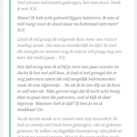
Veel nieuwe informatie gekregen, het was mooi. Dank
je wel. K.K.
Wauw! Ik heb echt geboeid liggen luisteren, ik was al
niet bang voor de dood maar nu helemaal niet meer!
N.O.
Linda ik wil graag de volgende keer weer een trance
healing sessie. Dat was zo wonderlijk en fijn! Ik voel
die energie en warmte nog in mij en wil graag nog een
keer dat ondergaan… T.R.
Een tijd terug was ik al bij je voor een paar sessies en
dacht ik het wel zelf kon. Je had al wel gezegd dat er
nog patronen zaten die mij mogelijk belemmerden
maar ik was eigenwijs… Nu zit ik in een dip en ik kom
er zelf niet uit. Mijn gevoel zegt dat ik toch echt bezig
dien te gaan met die patronen, ook al kijk ik daar
tegenop. Wanneer heb je tijd? Ik ben je nu al
dankbaar! J.G.
Na de eerste sessie is er zoveel voor mij verandert. Ik
heb zo onwijs veel inzichten gekregen, niet te geloven
gewoon. Er vallen nu dagelijks kwartjes op zijn plek en