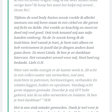
ik heb nu zoveel vragen. Mag ik die weer stellen zoals
vorige keer? Ik hoop het want het helpt mij zoveel…
Groet M.C.
Tijdens de soul body fusion sessie voelde ik allerlei
mensen om mij heen staan in een cirkel en die gaven
mij licht en liefde. Het voelde zo krachtig en mooi en
deed mij veel goed. Ook trok iemand mij aan mijn
handen omhoog. Na de 2e sessie kreeg ik de
inzichten: leef vanuit je hart, je bent niet alleen en
heb vertrouwen in jezelf dat je dingen anders kunt
gaan doen. Zo mooi Linda. Ik ben je zo dankbaar
hiervoor. Het verandert zoveel voor mij. Heel heel erg
bedankt. Liefs G.H.
Weet niet welke energie er de laatste week is. Zit echt
in een rollercoaster van verwerken, oud zeer,
inzichten in patronen, herinneringen, verbanden En
relaties leggen, huilen en opruimen. Vandaag echt
grote stappen gemaakt. Doordat je mij EFT hebt
geleerd, kan ik nu alles verwerken en loslaten. Ik ben
je heel dankbaar! ” M.W.
Het is een stuk minder geworden. Dank je wel voor je