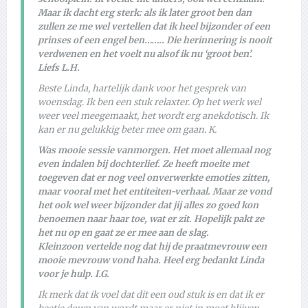
Maar ik dacht erg sterk: als ik later groot ben dan
zullen ze me wel vertellen dat ik heel bijzonder of een
prinses of een engel ben…….. Die herinnering is nooit
verdwenen en het voelt nu alsof ik nu ‘groot ben’.
Liefs L.H.
Beste Linda, hartelijk dank voor het gesprek van
woensdag. Ik ben een stuk relaxter. Op het werk wel
weer veel meegemaakt, het wordt erg anekdotisch. Ik
kan er nu gelukkig beter mee om gaan. K.
Was mooie sessie vanmorgen. Het moet allemaal nog
even indalen bij dochterlief. Ze heeft moeite met
toegeven dat er nog veel onverwerkte emoties zitten,
maar vooral met het entiteiten-verhaal. Maar ze vond
het ook wel weer bijzonder dat jij alles zo goed kon
benoemen naar haar toe, wat er zit. Hopelijk pakt ze
het nu op en gaat ze er mee aan de slag.
Kleinzoon vertelde nog dat hij de praatmevrouw een
mooie mevrouw vond haha. Heel erg bedankt Linda
voor je hulp. I.G.
Ik merk dat ik voel dat dit een oud stuk is en dat ik er