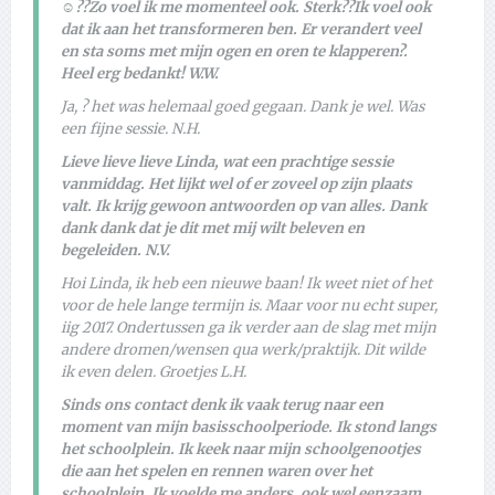
☺??Zo voel ik me momenteel ook. Sterk??Ik voel ook
dat ik aan het transformeren ben. Er verandert veel
en sta soms met mijn ogen en oren te klapperen?.
Heel erg bedankt! W.W.
Ja, ? het was helemaal goed gegaan. Dank je wel. Was
een fijne sessie. N.H.
Lieve lieve lieve Linda, wat een prachtige sessie
vanmiddag. Het lijkt wel of er zoveel op zijn plaats
valt. Ik krijg gewoon antwoorden op van alles. Dank
dank dank dat je dit met mij wilt beleven en
begeleiden. N.V.
Hoi Linda, ik heb een nieuwe baan! Ik weet niet of het
voor de hele lange termijn is. Maar voor nu echt super,
iig 2017. Ondertussen ga ik verder aan de slag met mijn
andere dromen/wensen qua werk/praktijk. Dit wilde
ik even delen. Groetjes L.H.
Sinds ons contact denk ik vaak terug naar een
moment van mijn basisschoolperiode. Ik stond langs
het schoolplein. Ik keek naar mijn schoolgenootjes
die aan het spelen en rennen waren over het
schoolplein. Ik voelde me anders, ook wel eenzaam.