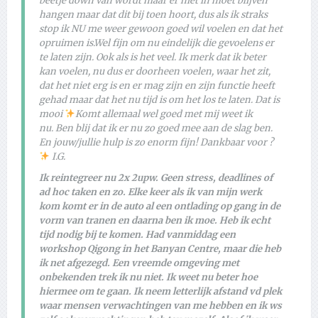
beetje down van wordt maar er niet in moet blijven
hangen maar dat dit bij toen hoort, dus als ik straks
stop ik NU me weer gewoon goed wil voelen en dat het
opruimen is.Wel fijn om nu eindelijk die gevoelens er
te laten zijn. Ook als is het veel. Ik merk dat ik beter
kan voelen, nu dus er doorheen voelen, waar het zit,
dat het niet erg is en er mag zijn en zijn functie heeft
gehad maar dat het nu tijd is om het los te laten. Dat is
mooi
Komt allemaal wel goed met mij weet ik
nu. Ben blij dat ik er nu zo goed mee aan de slag ben.
En jouw/jullie hulp is zo enorm fijn! Dankbaar voor ?
I.G.
Ik reintegreer nu 2x 2upw. Geen stress, deadlines of
ad hoc taken en zo. Elke keer als ik van mijn werk
kom komt er in de auto al een ontlading op gang in de
vorm van tranen en daarna ben ik moe. Heb ik echt
tijd nodig bij te komen. Had vanmiddag een
workshop Qigong in het Banyan Centre, maar die heb
ik net afgezegd. Een vreemde omgeving met
onbekenden trek ik nu niet. Ik weet nu beter hoe
hiermee om te gaan. Ik neem letterlijk afstand vd plek
waar mensen verwachtingen van me hebben en ik ws