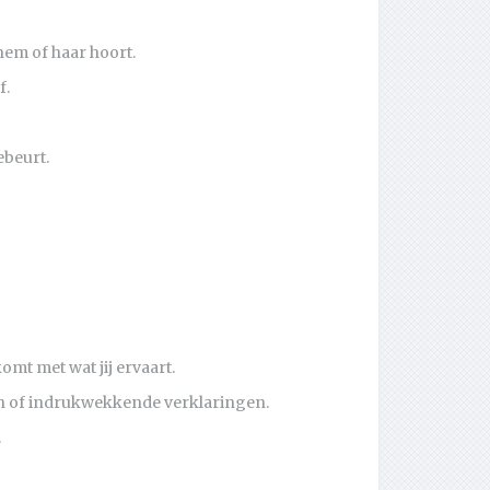
hem of haar hoort.
f.
ebeurt.
t met wat jij ervaart.
en of indrukwekkende verklaringen.
.