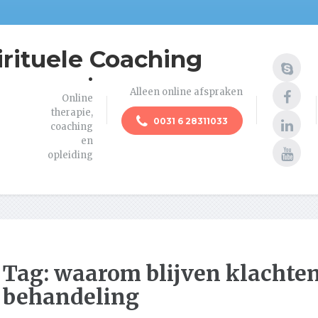
irituele Coaching
.
Alleen online afspraken
Online
therapie,
0031 6 28311033
coaching
en
opleiding
Tag:
waarom blijven klachten
behandeling