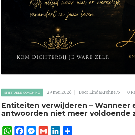
29 mei 2026
Door LindaKrohne75
0 R
SPIRITUELE-COACHING
Entiteiten verwijderen – Wanneer
antwoorden niet meer voldoende z
WhatsApp
Facebook
Messenger
Gmail
LinkedIn
Delen