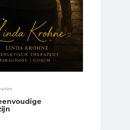
eacties
 eenvoudige
ijn