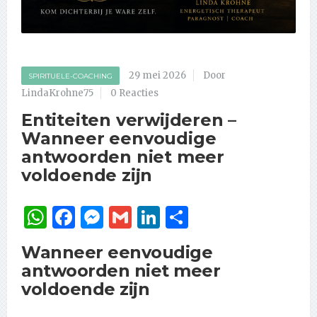
29 mei 2026
Door
SPIRITUELE-COACHING
LindaKrohne75
0 Reacties
Entiteiten verwijderen –
Wanneer eenvoudige
antwoorden niet meer
voldoende zijn
WhatsApp
Facebook
Messenger
Gmail
LinkedIn
Delen
Wanneer eenvoudige
antwoorden niet meer
voldoende zijn