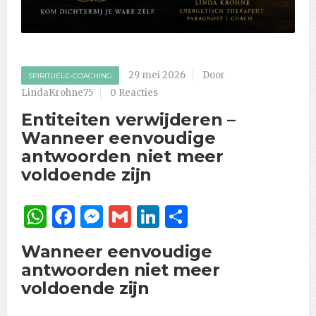
29 mei 2026
Door
SPIRITUELE-COACHING
LindaKrohne75
0 Reacties
Entiteiten verwijderen –
Wanneer eenvoudige
antwoorden niet meer
voldoende zijn
WhatsApp
Facebook
Messenger
Gmail
LinkedIn
Delen
Wanneer eenvoudige
antwoorden niet meer
voldoende zijn