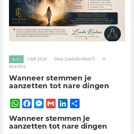
1 juli 2026
Door LindaKrohne75
0
BLOG
Reacties
Wanneer stemmen je
aanzetten tot nare dingen
WhatsApp
Facebook
Messenger
Gmail
LinkedIn
Delen
Wanneer stemmen je
aanzetten tot nare dingen