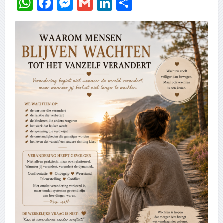
WhatsApp
Facebook
Messenger
Gmail
LinkedIn
Delen