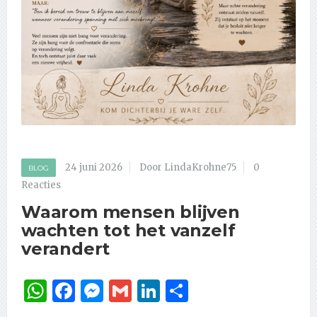
24 juni 2026
Door LindaKrohne75
0
BLOG
Reacties
Waarom mensen blijven
wachten tot het vanzelf
verandert
WhatsApp
Facebook
Messenger
Gmail
LinkedIn
Delen