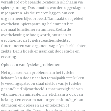
verankerd op bepaalde locaties in je lichaam via
spierspanning. Dus emoties worden opgeslagen
in je spieren. Als die spieren liggen om een
orgaan heen bijvoorbeeld. Dan raakt dat gebied
overbelast. Spierspanning belemmert het
normaal functioneren immers. Zodra de
overbelasting te hoog wordt, ontstaan er
gevolgen zoals fysieke reacties, slechter
functioneren van organen, vage fysieke klachten,
ziekte. Dat is hoe ik er naar kijk door studie en
ervaring.
Oplossen van fysieke problemen
Het oplossen van problemen in het fysieke
lichaam kan door naar het totaalpakket te kijken.
Je voedingspatroon staat niet los van je fysieke
gezondheid bijvoorbeeld. De aanwezigheid van
vitaminen en mineralen in je lichaam is ook van
belang. Een ervaren natuurgeneeskundige kan
dit meten en oplossen als er tekorten of
overschotten zijn. Tevens kan deze advies geven