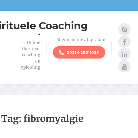
irituele Coaching
.
Alleen online afspraken
Online
therapie,
0031 6 28311033
coaching
en
opleiding
Tag:
fibromyalgie