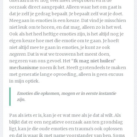
Uiteraard is er nog veel meer besproken en is de
oorzaak direct aangepakt. Alleen waar het om gaat is
dat je zelf je gedrag bepaalt. Je bepaalt zelf wat je doet.
Meegaan in emoties is een keuze. Dat vind je misschien
niet leuk om te horen, en dat mag, alleen zo is het wel.
Ook als het heel heftige emoties zijn, is het altijd nog je
eigen keuze hoe met die emotie om te gaan. Je hoeft
niet altijd mee te gaan in emoties, je kunt ze ook
negeren
. Dat is wat we trouwens het meest doen,
negeren van ons gevoel. Het “
Ik mag niet huilen”
mechanisme
noem ik het. Heeft grotendeels te maken
met generatie lange opvoeding, alleen is geen excuus
in mijn optiek.
Emoties die opkomen, mogen er in eerste instantie
zijn.
Pas als iets er is, kan je er wat mee als je dat al wilt. Als
blijkt dat er een negatieve oorzaak aan ten grondslag
ligt, kan je die oude emoties en trauma’s ook oplossen
en dat is waar ik met name voorstander van ben. Soms