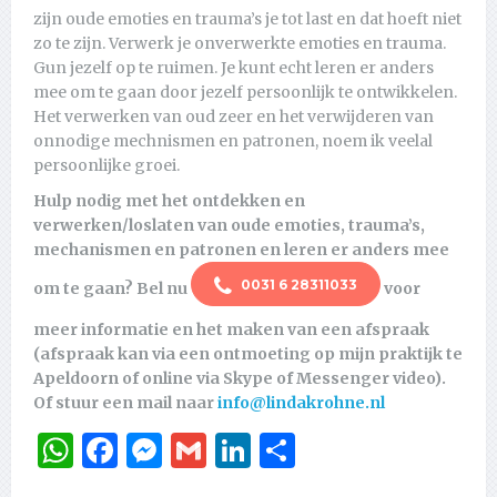
zijn oude emoties en trauma’s je tot last en dat hoeft niet
zo te zijn. Verwerk je onverwerkte emoties en trauma.
Gun jezelf op te ruimen. Je kunt echt leren er anders
mee om te gaan door jezelf persoonlijk te ontwikkelen.
Het verwerken van oud zeer en het verwijderen van
onnodige mechnismen en patronen, noem ik veelal
persoonlijke groei.
Hulp nodig met het ontdekken en
verwerken/loslaten van oude emoties, trauma’s,
mechanismen en patronen en leren er anders mee
0031 6 28311033
om te gaan?
Bel nu
voor
meer informatie en het maken van een afspraak
(afspraak kan via een ontmoeting op mijn praktijk te
Apeldoorn of online via Skype of Messenger video).
Of stuur een mail naar
info@lindakrohne.nl
WhatsApp
Facebook
Messenger
Gmail
LinkedIn
Delen