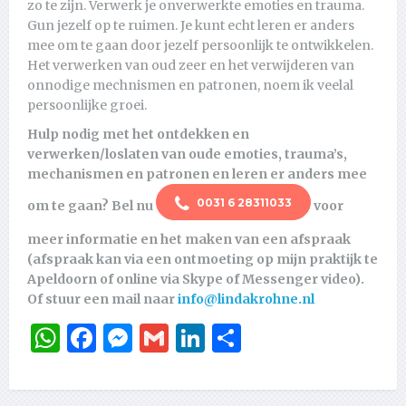
zo te zijn. Verwerk je onverwerkte emoties en trauma.
Gun jezelf op te ruimen. Je kunt echt leren er anders
mee om te gaan door jezelf persoonlijk te ontwikkelen.
Het verwerken van oud zeer en het verwijderen van
onnodige mechnismen en patronen, noem ik veelal
persoonlijke groei.
Hulp nodig met het ontdekken en
verwerken/loslaten van oude emoties, trauma’s,
mechanismen en patronen en leren er anders mee
0031 6 28311033
om te gaan?
Bel nu
voor
meer informatie en het maken van een afspraak
(afspraak kan via een ontmoeting op mijn praktijk te
Apeldoorn of online via Skype of Messenger video).
Of stuur een mail naar
info@lindakrohne.nl
WhatsApp
Facebook
Messenger
Gmail
LinkedIn
Delen