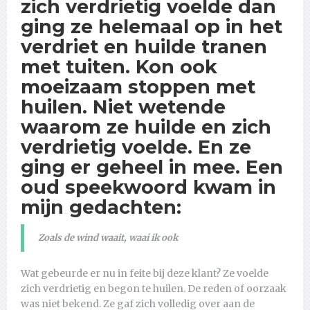
zich verdrietig voelde dan
ging ze helemaal op in het
verdriet en huilde tranen
met tuiten. Kon ook
moeizaam stoppen met
huilen. Niet wetende
waarom ze huilde en zich
verdrietig voelde. En ze
ging er geheel in mee. Een
oud speekwoord kwam in
mijn gedachten:
Zoals de wind waait, waai ik ook
Wat gebeurde er nu in feite bij deze klant? Ze voelde
zich verdrietig en begon te huilen. De reden of oorzaak
was niet bekend. Ze gaf zich volledig over aan de