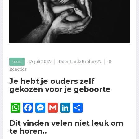
27 juli 2025
Door LindaKrohne75
0
BLOG
Reacties
Je hebt je ouders zelf
gekozen voor je geboorte
WhatsApp
Facebook
Messenger
Gmail
LinkedIn
Delen
Dit vinden velen niet leuk om
te horen..