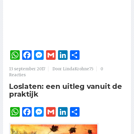
WhatsApp
Facebook
Messenger
Gmail
LinkedIn
Delen
13 september 2017
Door LindaKrohne75
0
Reacties
Loslaten: een uitleg vanuit de
praktijk
WhatsApp
Facebook
Messenger
Gmail
LinkedIn
Delen