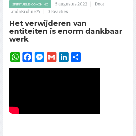
5 augustus 2022
Door
SPIRITUELE-COACHING
LindaKrohne75
0 Reacties
Het verwijderen van
entiteiten is enorm dankbaar
werk
WhatsApp
Facebook
Messenger
Gmail
LinkedIn
Delen