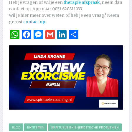
Heb je vragen of wil je een
therapie afspraak
, neem dan
contact op. App naar 0031 628311033
Wil je hier meer over weten of heb je een vraag? Neem
gerust
contact op.
WhatsApp
Facebook
Messenger
Gmail
LinkedIn
Delen
BLOG
ENTITEITEN
SPIRITUELE EN ENERGETISCHE PROBLEMEN