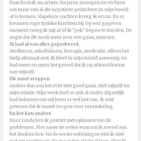
Daar kom ik nu achter. Na jaren zwoegen en vechten
om maar van al die negatieve gedachten in mijn hoofd
af te komen. Slapeloze nachten kreeg ik ervan. En er
kwamen vage fysieke klachten bij. Op een gegeven
moment vroeg ik mij af of ik "gek" begon te worden. De
angst dat dit nooit meer over zou gaan, nam toe.
Ik had al van alles geprobeerd.
Mediteren, mindfulness, therapie, medicatie. Alleen het
hielp allemaal niet. Ik bleef in mijn hoofd aanwezig en
had meer en meer het gevoel dat ik op afstand kwam
van mijzelf.
Dit moet stoppen
Anders dan zou het echt niet goed gaan. Met mijzelf en
mijn relatie. Mijn werk leed er ook al onder. Eigenlijk
had iedereen om mij heen er wel last van. Ik wist
gewoon dat ik moest zorgen voor verandering.
En het kan anders
Door Linda ben ik gestart met oplossen van de
problemen. Met name de reden waarom ik zoveel aan
het denken ben. Na de eerste oefeningen wist ik niet
wat mij overkwam. Na maanden slecht slapen, sliep ik