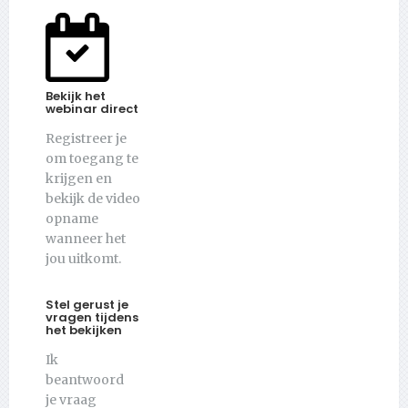
Bekijk het
webinar direct
Registreer je
om toegang te
krijgen en
bekijk de video
opname
wanneer het
jou uitkomt.
Stel gerust je
vragen tijdens
het bekijken
Ik
beantwoord
je vraag