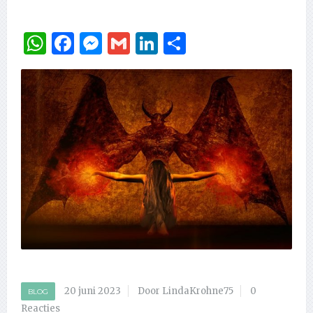
WhatsApp
Facebook
Messenger
Gmail
LinkedIn
Delen
20 juni 2023
Door LindaKrohne75
0
BLOG
Reacties