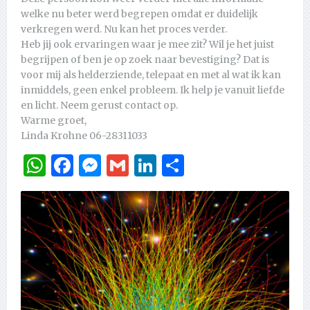
welke nu beter werd begrepen omdat er duidelijk
verkregen werd. Nu kan het proces verder.
Heb jij ook ervaringen waar je mee zit? Wil je het juist
begrijpen of ben je op zoek naar bevestiging? Dat is
voor mij als helderziende, telepaat en met al wat ik kan
inmiddels, geen enkel probleem. Ik help je vanuit liefde
en licht. Neem gerust contact op.
Warme groet,
Linda Krohne 06-28311033
WhatsApp
Facebook
Messenger
Gmail
LinkedIn
Delen