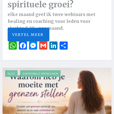
spirituele groei?
elke maand geef ik twee webinars met
healing en coaching voor leden voor
slechts € 30,- per maand.
VERTEL MEER
WhatsApp
Facebook
Messenger
Gmail
LinkedIn
Delen
BLOG
EMOTIONELE PROBLEMEN