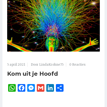
5 april 2021
Door LindaKrohne75
0 Reacties
Kom uit je Hoofd
WhatsApp
Facebook
Messenger
Gmail
LinkedIn
Delen