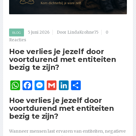
5 juni 2026
Door LindaKrohne75
0
BLOG
Reacties
Hoe verlies je jezelf door
voortdurend met entiteiten
bezig te zijn?
WhatsApp
Facebook
Messenger
Gmail
LinkedIn
Delen
Hoe verlies je jezelf door
voortdurend met entiteiten
bezig te zijn?
Wanneer mensen last ervaren van entiteiten, negatieve