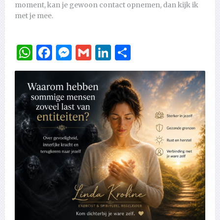
moment, kan je gewoon contact opnemen, dan kijk ik
met je mee.
WhatsApp
Facebook
Messenger
Gmail
LinkedIn
Delen